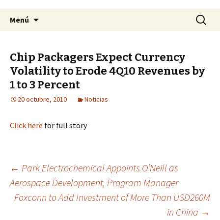
Saltar
Buscar:
Menú
al
contenido
Chip Packagers Expect Currency
Volatility to Erode 4Q10 Revenues by
1 to 3 Percent
20 octubre, 2010
Noticias
Click here
for full story
←
Park Electrochemical Appoints O’Neill as
Aerospace Development, Program Manager
Navegación
Foxconn to Add Investment of More Than USD260M
in China
→