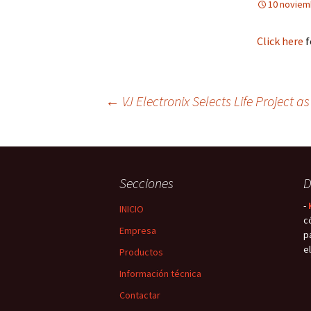
10 noviem
Click here
f
←
VJ Electronix Selects Life Project a
Navegación
de
Secciones
D
-
entradas
INICIO
c
Empresa
p
e
Productos
Información técnica
Contactar