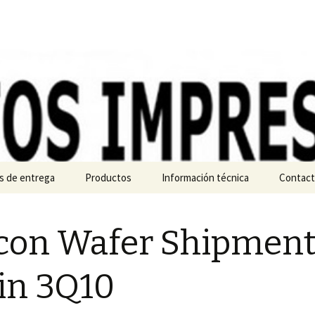
s de entrega
Productos
Información técnica
Contact
Tipos
Normas de diseño
Política
icon Wafer Shipmen
Materiales
Como crear un archivo
gerber
Máscaras y Serigrafías
in 3Q10
Documentación a enviar
Acabados