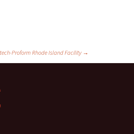
ech-Proform Rhode Island Facility
→
s
t