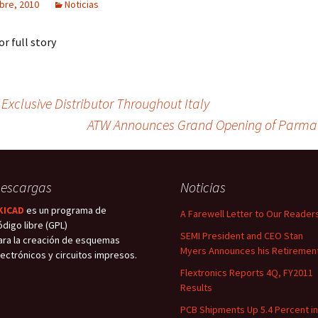
bre, 2010
Noticias
or full story
s Exclusive Distributor Throughout Italy
ATW Announces Grand Opening of Parmat
escargas
Noticias
KICAD
es un programa de
A Farewell Letter to Our Reader
ódigo libre (GPL)
SEMI President and CEO Stan
ara la creación de esquemas
Myers Announces his Retiremen
lectrónicos y circuitos impresos.
Flextronics Reports 4Q, FY2011
Results
PCB Shipments Up 5.4 Percent in