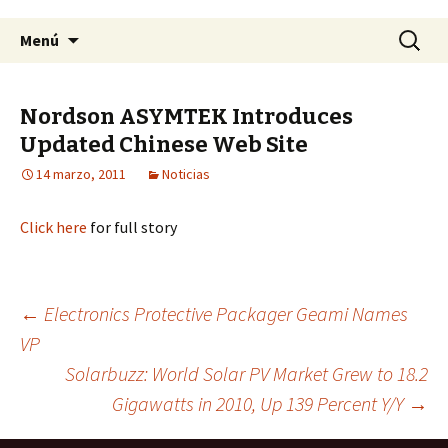
Saltar
Buscar:
Menú
al
contenido
Nordson ASYMTEK Introduces
Updated Chinese Web Site
14 marzo, 2011
Noticias
Click here
for full story
←
Electronics Protective Packager Geami Names
VP
Navegación
Solarbuzz: World Solar PV Market Grew to 18.2
Gigawatts in 2010, Up 139 Percent Y/Y
→
de