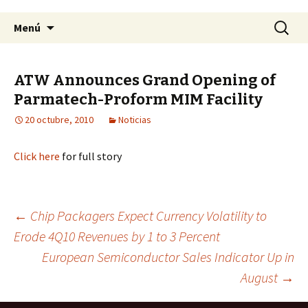
Saltar
Buscar:
Menú
al
contenido
ATW Announces Grand Opening of
Parmatech-Proform MIM Facility
20 octubre, 2010
Noticias
Click here
for full story
←
Chip Packagers Expect Currency Volatility to
Erode 4Q10 Revenues by 1 to 3 Percent
Navegación
European Semiconductor Sales Indicator Up in
August
→
de